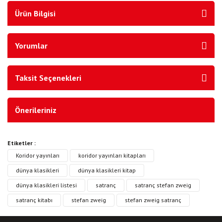
Ürün Bilgisi
Yorumlar
Taksit Seçenekleri
Önerileriniz
Etiketler :
Koridor yayınları
koridor yayınları kitapları
dünya klasikleri
dünya klasikleri kitap
dünya klasikleri listesi
satranç
satranç stefan zweig
satranç kitabı
stefan zweig
stefan zweig satranç