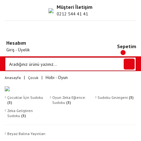
Müşteri İletişim
0212 544 41 41
Hesabım
Sepetim
Giriş - Üyelik
Hobi - Oyun
Anasayfa
Çocuk
Çocuklar İçin Sudoku
Oyun Zeka Eğlence:
Sudoku Gezegeni
(3)
(3)
Sudoku
(3)
Zeka Geliştiren
Sudoku
(3)
Beyaz Balina Yayınları