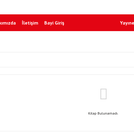
kımızda
İletişim
Bayi Giriş
Yayıne
Kitap Bulunamadı.