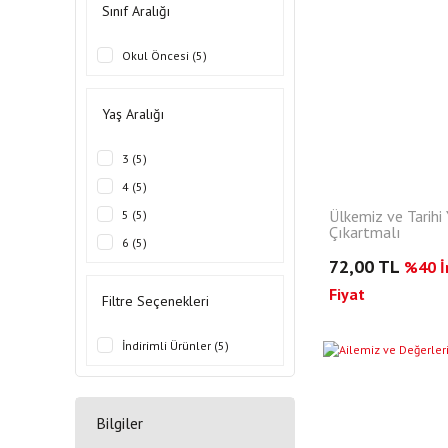
Sınıf Aralığı
Okul Öncesi (5)
Yaş Aralığı
3 (5)
4 (5)
Ülkemiz ve Tarihi 
5 (5)
Çıkartmalı
6 (5)
72,00 TL
%40 İn
Fiyat
Filtre Seçenekleri
İndirimli Ürünler (5)
Bilgiler