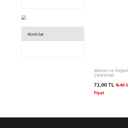
Alıntılar
Ailemiz ve Değerl
Çıkartmalı
72,00 TL
%40 İn
Fiyat