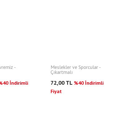
vremiz -
Meslekler ve Sporcular -
Çıkartmalı
72,00 TL
%40 İndirimli
%40 İndirimli
Fiyat