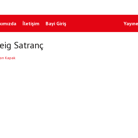
kımızda
İletişim
Bayi Giriş
Yayıne
eig Satranç