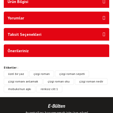
Ürün Bilgisi
Yorumlar
Taksit Seçenekleri
Önerileriniz
Etiketler :
özel bir yaz
çizgi roman
çizgi roman sepeti
çizgi romanı anlamak
çizgi roman oku
çizgi roman nedir
mobuko'nun aşkı
renksiz cilt 1
E-Bülten
Avantajları kaçırmamak için üye olun!