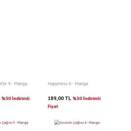
afer 4 - Manga
Happiness 6 - Manga
L
189,00 TL
%30 İndirimli
%30 İndirimli
Fiyat
YENI