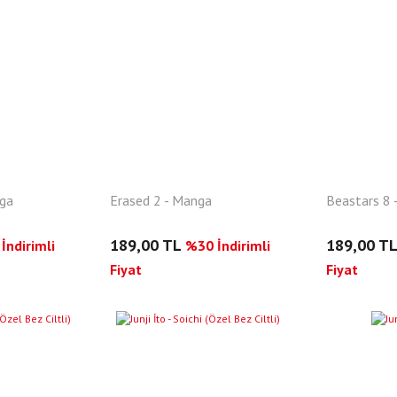
nga
Erased 2 - Manga
Beastars 8 
189,00 TL
189,00 T
İndirimli
%30 İndirimli
Fiyat
Fiyat
YENI
YENI