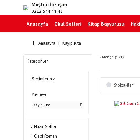
Müşteri İletişim
0212 544 41 41
Anasayfa
Okul Setleri
Kitap Başvurusu
Hak
Anasayfa
Kayıp Kıta
Manga
(131)
Kategoriler
Seçimleriniz
Stoktakiler
Yayınevi
Kayıp Kıta
YENI
Hazır Setler
Çizgi Roman