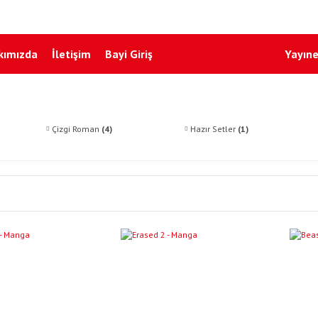
kımızda
İletişim
Bayi Giriş
Yayıne
Çizgi Roman
(4)
Hazır Setler
(1)
YENI
YENI