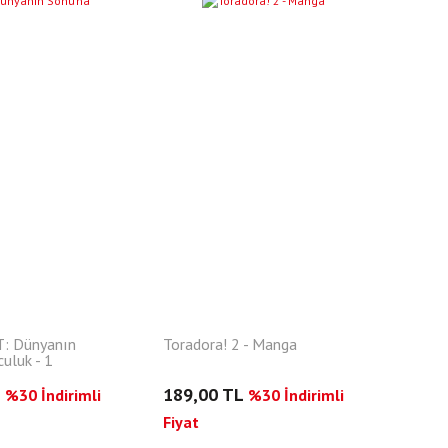
: Dünyanın
Toradora! 2 - Manga
uluk - 1
L
189,00 TL
%30 İndirimli
%30 İndirimli
Fiyat