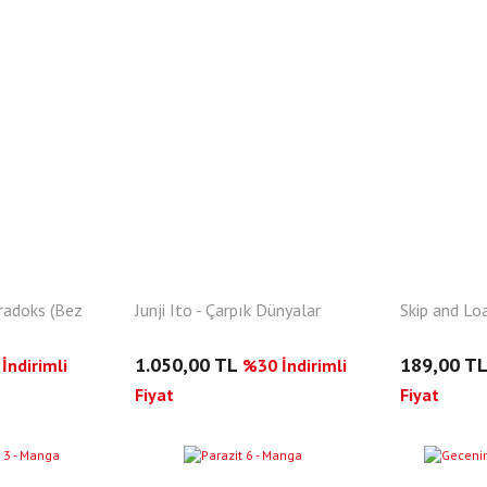
aradoks (Bez
Junji Ito - Çarpık Dünyalar
Skip and Lo
1.050,00 TL
189,00 T
İndirimli
%30 İndirimli
Fiyat
Fiyat
YENI
YENI