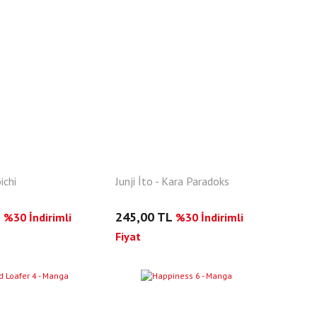
ichi
Junji İto - Kara Paradoks
L
245,00 TL
%30 İndirimli
%30 İndirimli
Fiyat
YENI