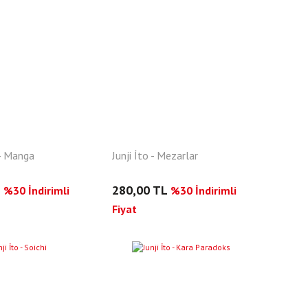
- Manga
Junji İto - Mezarlar
L
280,00 TL
%30 İndirimli
%30 İndirimli
Fiyat
YENI