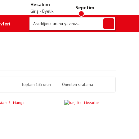
Hesabım
Sepetim
Giriş - Üyelik
vleri
Toplam 135 ürün
YENI