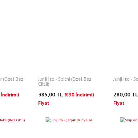
ar (Özel Bez
Junji İto - Soichi (Özel Bez
Junji İto - So
Ciltli)
385,00 TL
280,00 T
İndirimli
%30 İndirimli
Fiyat
Fiyat
YENI
YENI