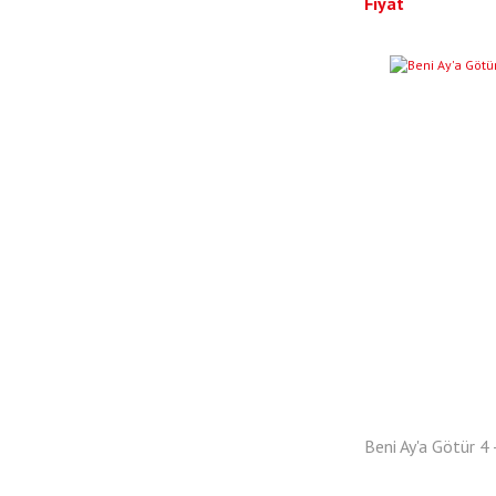
Fiyat
YENI
Beni Ay'a Götür 4