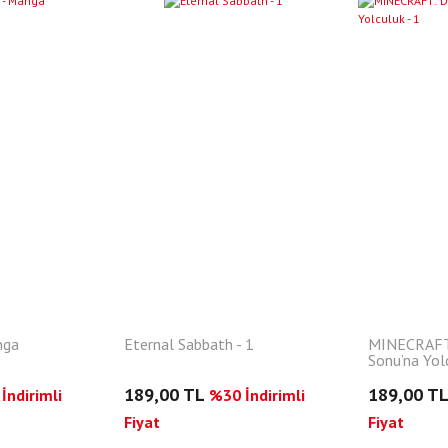
YENI
YENI
nga
Eternal Sabbath - 1
MINECRAFT
Sonu’na Yolc
189,00 TL
189,00 T
İndirimli
%30 İndirimli
Fiyat
Fiyat