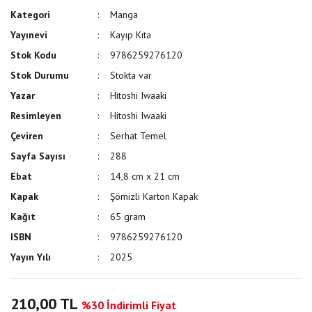
Kategori
Manga
Yayınevi
Kayıp Kıta
Stok Kodu
9786259276120
Stok Durumu
Stokta var
Yazar
Hitoshi Iwaaki
Resimleyen
Hitoshi Iwaaki
Çeviren
Serhat Temel
Sayfa Sayısı
288
Ebat
14,8 cm x 21 cm
Kapak
Şömizli Karton Kapak
Kağıt
65 gram
ISBN
9786259276120
Yayın Yılı
2025
210,00 TL
%30 İndirimli Fiyat