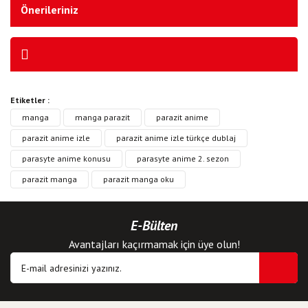
Önerileriniz
Etiketler :
manga
manga parazit
parazit anime
parazit anime izle
parazit anime izle türkçe dublaj
parasyte anime konusu
parasyte anime 2. sezon
parazit manga
parazit manga oku
E-Bülten
Avantajları kaçırmamak için üye olun!