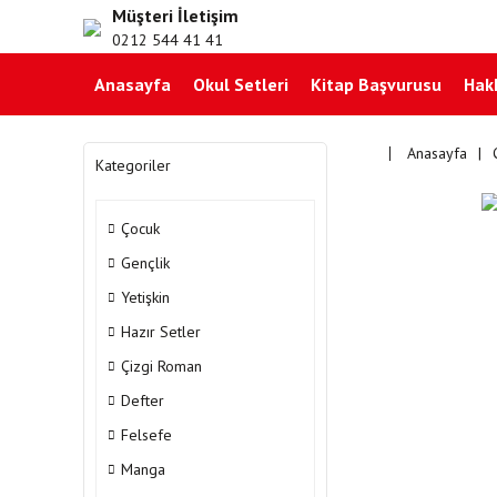
Müşteri İletişim
0212 544 41 41
Anasayfa
Okul Setleri
Kitap Başvurusu
Hak
Anasayfa
Kategoriler
Çocuk
Gençlik
Yetişkin
Hazır Setler
Çizgi Roman
Defter
Felsefe
Manga