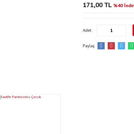
171,00 TL
%40 İndir
Adet
Paylaş