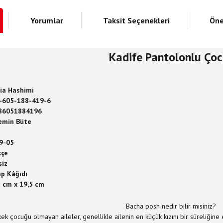
Yorumlar
Taksit Seçenekleri
Öne
Kadife Pantolonlu Ço
a Hashimi
-605-188-419-6
86051884196
emin Büte
9-05
kçe
siz
p Kâğıdı
 cm x 19,5 cm
Bacha posh nedir bilir misiniz?
kek çocuğu olmayan aileler, genellikle ailenin en küçük kızını bir süreliğin