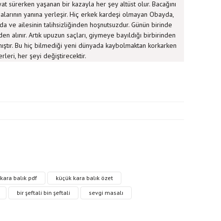
at sürerken yaşanan bir kazayla her şey altüst olur. Bacağını
alarının yanına yerleşir. Hiç erkek kardeşi olmayan Obayda,
da ve ailesinin talihsizliğinden hoşnutsuzdur. Günün birinde
en alınır. Artık upuzun saçları, giymeye bayıldığı birbirinden
mıştır. Bu hiç bilmediği yeni dünyada kaybolmaktan korkarken
rleri, her şeyi değiştirecektir.
ri formunu kullanarak tarafımıza iletebilirsiniz.
kara balık pdf
küçük kara balık özet
bir şeftali bin şeftali
sevgi masalı