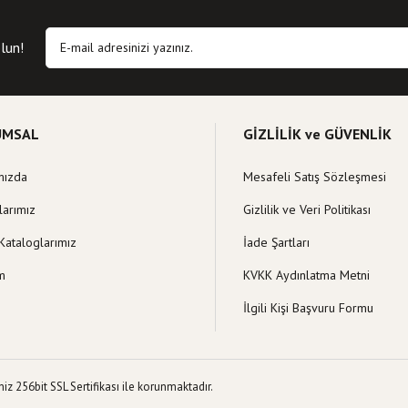
Yorum Yaz
 eksik bilgiler bulunuyor.
hatalar bulunuyor.
lun!
itelerden daha pahalı.
klı alternatifler olmalı.
UMSAL
GİZLİLİK ve GÜVENLİK
mızda
Mesafeli Satış Sözleşmesi
Gönder
larımız
Gizlilik ve Veri Politikası
Kataloglarımız
İade Şartları
im
KVKK Aydınlatma Metni
İlgili Kişi Başvuru Formu
z 256bit SSL Sertifikası ile korunmaktadır.