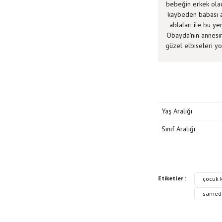
bebeğin erkek olaca
kaybeden babası ar
ablaları ile bu y
Obayda’nın annesini
güzel elbiseleri yo
Yaş Aralığı
Sınıf Aralığı
Bu kitabın fiyat bilgisi
Etiketler :
çocuk k
Görüş ve önerileriniz iç
samed 
Kitap resmi kalite