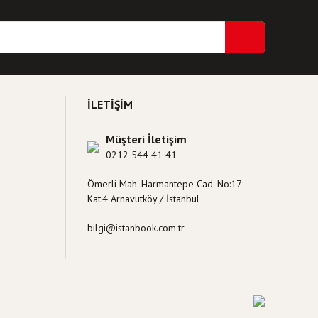
İLETİŞİM
Müşteri İletişim
0212 544 41 41
Ömerli Mah. Harmantepe Cad. No:17
Kat:4 Arnavutköy / İstanbul
bilgi@istanbook.com.tr