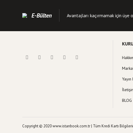
Kitap açıklamasında
Kitap bilgilerinde 
E-Bülten
Avantajları kaçırmamak için üye o
Kitap fiyatı diğer s
Bu kitaba benzer far
KUR
Hakkı
Marka
Yayın 
İletiş
BLOG
Copyright © 2020 www.istanbook.com.tr | Tüm Kredi Kartı Bilgilerini