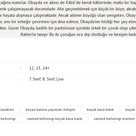
ğına inanırlar. Obayda ve ailesi de Kâbil’de kendi hâllerinde, mutlu bir hay
tık çalışamayacak durumdadır. Aile geçinebilmek için küçük bir köye, akrab
eni hayata alışmaya çalışmaktadır. Ancak ailenin büyüğü olan yengeleri, Obay
, onu bir erkeğe çevirmesi için ikna edince, Obayda’nın bildiği her şey elind
ktur. Güzel Obayda, kadife bir pantolonun içindeki ürkek bir çocuk olup çık
Rahim’le tanışır. Bu iki çocuğun sıra dışı dostluğu ve kesişen kade
:
12, 13, 14+
:
7. Sınıf, 8. Sınıf, Lise
, resim, kitap açıklamalarında ve diğer konularda yetersiz gördüğünüz noktaları öne
lasikleri
beyaz balina yayınları iletişim
küçük kara balık
küçük 
in teşekkür ederiz.
Bu kitaba ilk yorumu siz yapın!
behrengi
samed behrengi küçük kara balık
samed behrengi eserleri
siz, bozuk veya görüntülenemiyor.