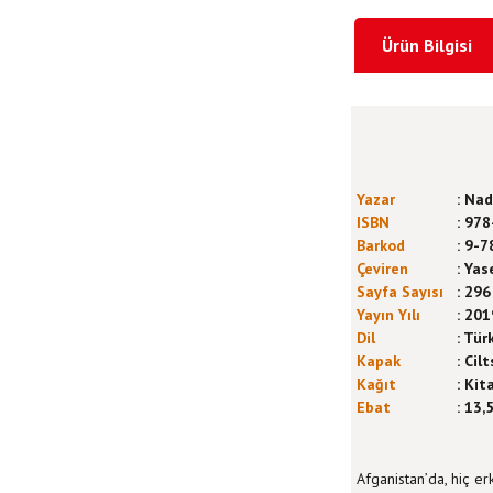
Ürün Bilgisi
Yazar
:
Nadi
ISBN
:
978
Barkod
:
9-7
Çeviren
:
Yas
Sayfa Sayısı
:
296
Yayın Yılı
:
201
Dil
:
Tür
Kapak
:
Cilt
Kağıt
:
Kita
Ebat
:
13,5
Afganistan’da, hiç er