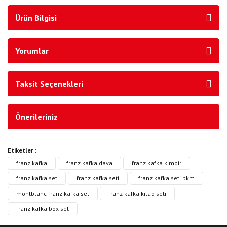
Ürün Bilgisi
Yorumlar
Taksit Seçenekleri
Önerileriniz
Etiketler :
franz kafka
franz kafka dava
franz kafka kimdir
franz kafka set
franz kafka seti
franz kafka seti bkm
montblanc franz kafka set
franz kafka kitap seti
franz kafka box set