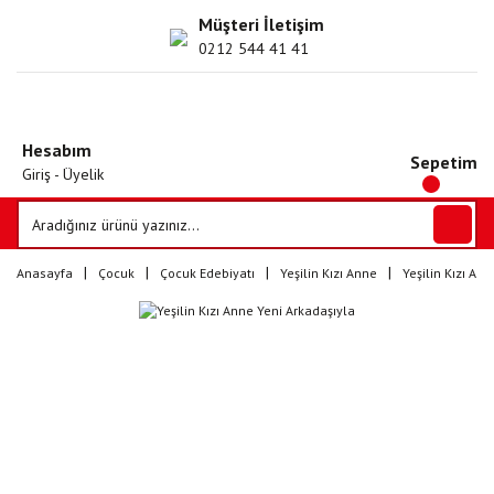
Müşteri İletişim
0212 544 41 41
Hesabım
Sepetim
Giriş - Üyelik
Anasayfa
Çocuk
Çocuk Edebiyatı
Yeşilin Kızı Anne
Yeşilin Kızı An