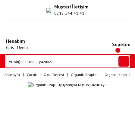
Müşteri İletişim
0212 544 41 41
Hesabım
Sepetim
Giriş - Üyelik
Anasayfa
Çocuk
Okul Öncesi
Organik Kitaplar
Organik Kitap - U