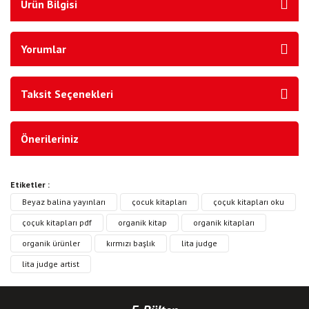
Ürün Bilgisi
Yorumlar
Taksit Seçenekleri
Önerileriniz
Etiketler :
Beyaz balina yayınları
çocuk kitapları
çoçuk kitapları oku
çoçuk kitapları pdf
organik kitap
organik kitapları
organik ürünler
kırmızı başlık
lita judge
lita judge artist