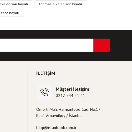
ri formunu kullanarak tarafımıza iletebilirsiniz.
lva edison hayatı
thomas alva edison kimdir
ısaca hayatı
İLETİŞİM
Müşteri İletişim
0212 544 41 41
Ömerli Mah. Harmantepe Cad. No:17
Kat:4 Arnavutköy / İstanbul
bilgi@istanbook.com.tr