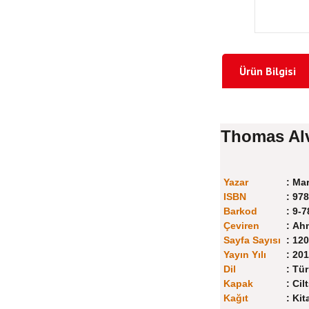
Ürün Bilgisi
Thomas Al
Yazar
:
Mar
ISBN
:
978
Barkod
:
9-7
Çeviren
:
Ahm
Sayfa Sayısı
:
120
Yayın Yılı
:
201
Dil
:
Tür
Kapak
:
Cilt
Kağıt
:
Kit