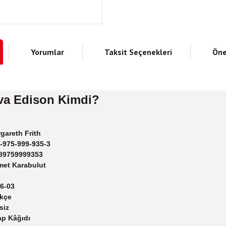
Yorumlar
Taksit Seçenekleri
Öne
va Edison Kimdi?
gareth Frith
-975-999-935-3
89759999353
et Karabulut
6-03
kçe
siz
ap Kâğıdı