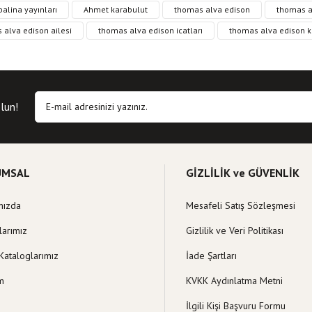
, resim, kitap açıklamalarında ve diğer konularda yetersiz gördüğünüz noktaları öne
alina yayınları
Ahmet karabulut
thomas alva edison
thomas a
in teşekkür ederiz.
Bu kitaba ilk yorumu siz yapın!
 alva edison ailesi
thomas alva edison icatları
thomas alva edison k
siz, bozuk veya görüntülenemiyor.
Yorum Yaz
 eksik bilgiler bulunuyor.
hatalar bulunuyor.
lun!
itelerden daha pahalı.
klı alternatifler olmalı.
UMSAL
GİZLİLİK ve GÜVENLİK
mızda
Mesafeli Satış Sözleşmesi
Gönder
larımız
Gizlilik ve Veri Politikası
Kataloglarımız
İade Şartları
im
KVKK Aydınlatma Metni
İlgili Kişi Başvuru Formu