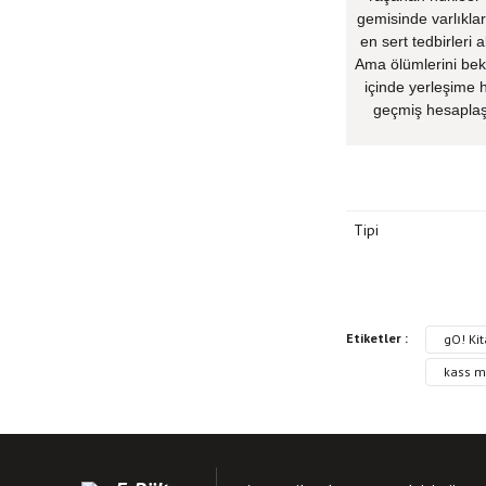
gemisinde varlıkla
en sert tedbirleri
Ama ölümlerini bekl
içinde yerleşime h
geçmiş hesaplaşm
Tipi
Bu kitabın fiyat bilgisi
Etiketler :
gO! Ki
Görüş ve önerileriniz iç
kass m
Kitap resmi kalite
Kitap açıklamasında
Kitap bilgilerinde 