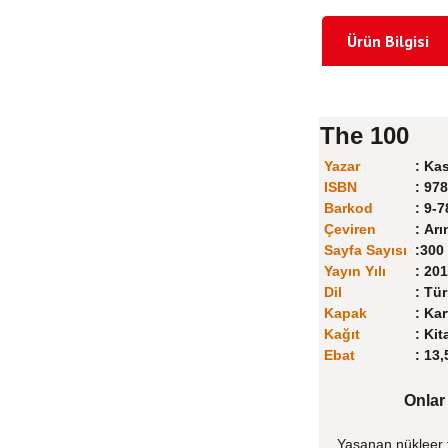
Ürün Bilgisi
The 100
Yazar
:
Kas
ISBN
:
978
Barkod
:
9-7
Çeviren
:
Arı
Sayfa Sayısı
:
300
Yayın Yılı
:
201
Dil
:
Tür
Kapak
:
Kar
Kağıt
:
Kit
Ebat
:
13,
Onlar
Yaşanan nükleer f