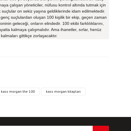
ya çalışan yöneticiler, nüfusu kontrol altında tutmak için
k suçlular on sekiz yaşına geldiklerinde idam edilmektedir.
 genç suçlulardan oluşan 100 kişilik bir ekip, geçen zaman
inin geleceği, onların elindedir. 100 ekibi farklılıklarını,
yatta kalmaya çalışmalıdır. Ama ihanetler, sırlar, henüz
almaları gittikçe zorlaşacaktır.
ri formunu kullanarak tarafımıza iletebilirsiniz.
kass morgan the 100
kass morgan kitapları