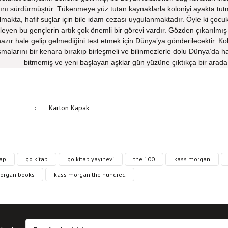
rını sürdürmüştür. Tükenmeye yüz tutan kaynaklarla koloniyi ayakta tutma
 almakta, hafif suçlar için bile idam cezası uygulanmaktadır. Öyle ki çocu
eyen bu gençlerin artık çok önemli bir görevi vardır. Gözden çıkarılmış
azır hale gelip gelmediğini test etmek için Dünya’ya gönderilecektir. Kolon
alarını bir kenara bırakıp birleşmeli ve bilinmezlerle dolu Dünya’da ha
bitmemiş ve yeni başlayan aşklar gün yüzüne çıktıkça bir arada k
:
Karton Kapak
, resim, kitap açıklamalarında ve diğer konularda yetersiz gördüğünüz noktaları öne
tap
go kitap
go kitap yayınevi
the 100
kass morgan
in teşekkür ederiz.
Bu kitaba ilk yorumu siz yapın!
organ books
kass morgan the hundred
siz, bozuk veya görüntülenemiyor.
Yorum Yaz
 eksik bilgiler bulunuyor.
hatalar bulunuyor.