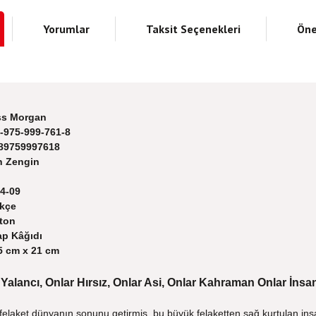
Yorumlar
Taksit Seçenekleri
Öne
s Morgan
-975-999-761-8
89759997618
n Zengin
4-09
kçe
ton
ap Kâğıdı
5 cm x 21 cm
 Yalancı, Onlar Hırsız, Onlar Asi, Onlar Kahraman Onlar İnsan
elaket dünyanın sonunu getirmiş, bu büyük felaketten sağ kurtulan ins