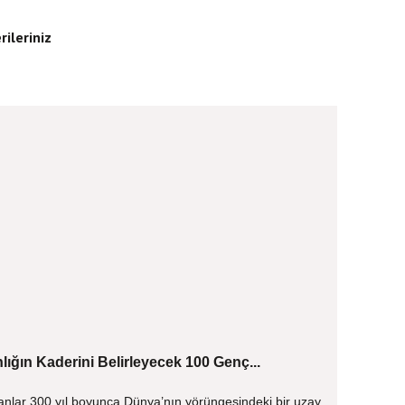
rileriniz
lığın Kaderini Belirleyecek 100 Genç...
anlar 300 yıl boyunca Dünya’nın yörüngesindeki bir uzay