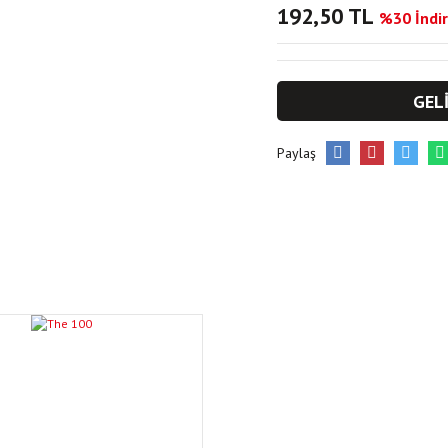
192,50 TL
%30 İndir
GEL
Paylaş