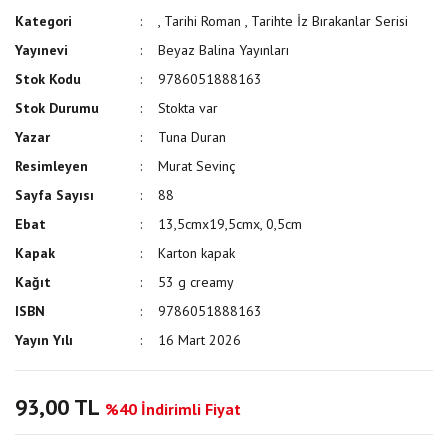
Kategori
,
Tarihi Roman
,
Tarihte İz Bırakanlar Serisi
Yayınevi
Beyaz Balina Yayınları
Stok Kodu
9786051888163
Stok Durumu
Stokta var
Yazar
Tuna Duran
Resimleyen
Murat Sevinç
Sayfa Sayısı
88
Ebat
13,5cmx19,5cmx, 0,5cm
Kapak
Karton kapak
Kağıt
53 g creamy
ISBN
9786051888163
Yayın Yılı
16 Mart 2026
93,00 TL
%40 İndirimli Fiyat