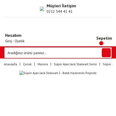
Müşteri İletişim
0212 544 41 41
Hesabım
Sepetim
Giriş - Üyelik
Anasayfa
Çocuk
Macera
Süper Ajan Jack Stalwart Serisi
Süper Aja