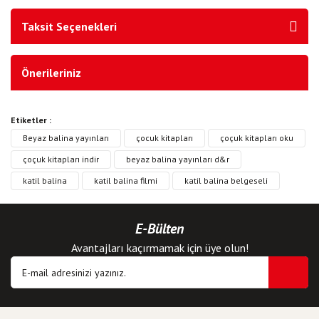
Taksit Seçenekleri
Önerileriniz
Etiketler :
Beyaz balina yayınları
çocuk kitapları
çoçuk kitapları oku
çoçuk kitapları indir
beyaz balina yayınları d&r
katil balina
katil balina filmi
katil balina belgeseli
E-Bülten
Avantajları kaçırmamak için üye olun!