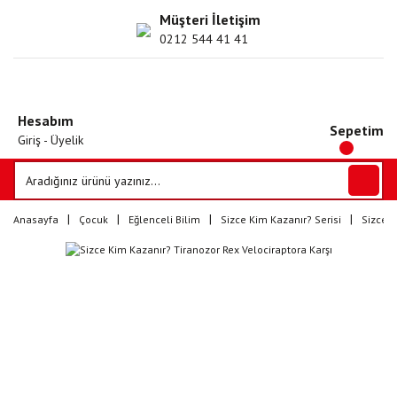
Müşteri İletişim
0212 544 41 41
Hesabım
Sepetim
Giriş - Üyelik
Anasayfa
Çocuk
Eğlenceli Bilim
Sizce Kim Kazanır? Serisi
Sizce K