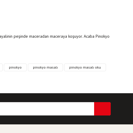
 hayalinin peşinde maceradan maceraya koşuyor. Acaba Pinokyo
ri formunu kullanarak tarafımıza iletebilirsiniz.
pinokyo
pinokyo masalı
pinokyo masalı oku