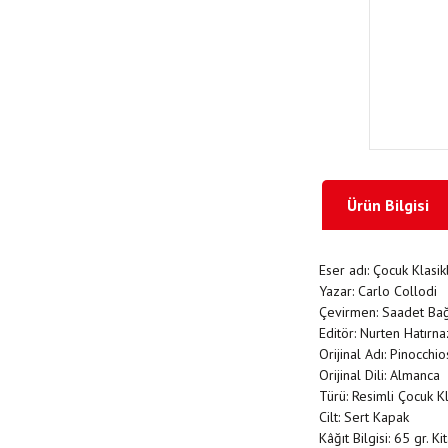
Ürün Bilgisi
Eser adı: Çocuk Klasik
Yazar: Carlo Collodi
Çevirmen: Saadet Bağ
Editör: Nurten Hatırna
Orijinal Adı: Pinocch
Orijinal Dili: Almanca
Türü: Resimli Çocuk Kl
Cilt: Sert Kapak
Kâğıt Bilgisi: 65 gr. K