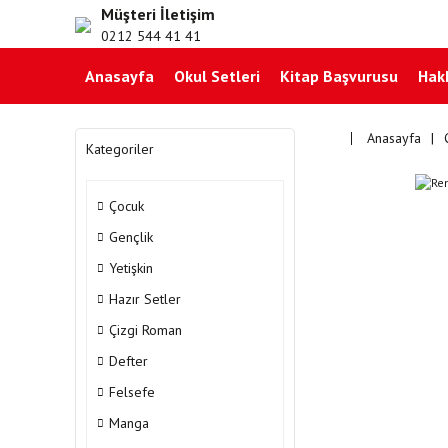
Müşteri İletişim
0212 544 41 41
Anasayfa
Okul Setleri
Kitap Başvurusu
Hak
Anasayfa
Kategoriler
Çocuk
Gençlik
Yetişkin
Hazır Setler
Çizgi Roman
Defter
Felsefe
Manga