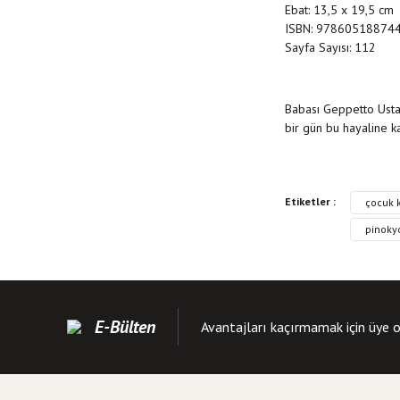
Ebat: 13,5 x 19,5 cm
ISBN: 97860518874
Sayfa Sayısı: 112
Babası Geppetto Usta
bir gün bu hayaline k
Bu kitabın fiyat bilgisi
Etiketler :
çocuk k
Görüş ve önerileriniz iç
pinokyo
Kitap resmi kalite
Kitap açıklamasında
Kitap bilgilerinde 
E-Bülten
Avantajları kaçırmamak için üye o
Kitap fiyatı diğer s
Bu kitaba benzer far