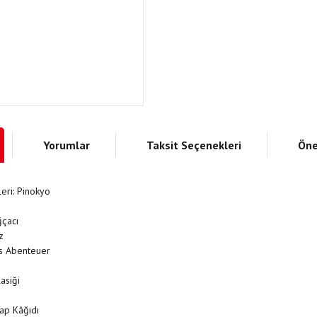
Yorumlar
Taksit Seçenekleri
Öne
leri: Pinokyo
çacı
z
ios Abenteuer
asiği
itap Kâğıdı