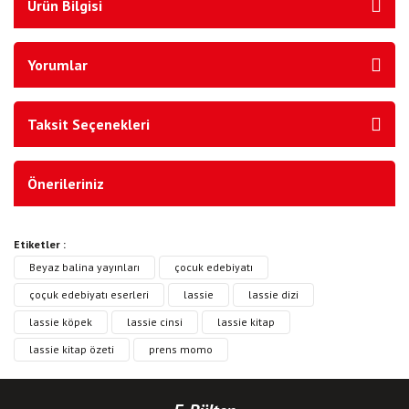
Ürün Bilgisi
Yorumlar
Taksit Seçenekleri
Önerileriniz
Etiketler :
Beyaz balina yayınları
çocuk edebiyatı
çoçuk edebiyatı eserleri
lassie
lassie dizi
lassie köpek
lassie cinsi
lassie kitap
lassie kitap özeti
prens momo