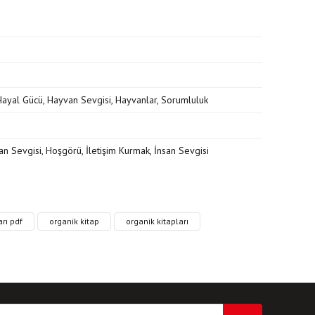
, Hayal Gücü, Hayvan Sevgisi, Hayvanlar, Sorumluluk
 Sevgisi, Hoşgörü, İletişim Kurmak, İnsan Sevgisi
ri formunu kullanarak tarafımıza iletebilirsiniz.
rı pdf
organik kitap
organik kitapları