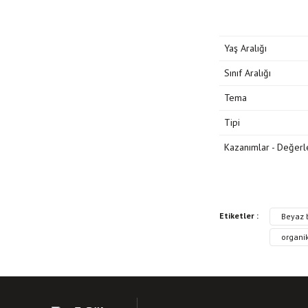
Yaş Aralığı
Sınıf Aralığı
Tema
Tipi
Kazanımlar - Değerl
Bu kitabın fiyat bilgisi
Etiketler :
Beyaz b
Görüş ve önerileriniz iç
organik
Kitap resmi kalite
Kitap açıklamasında
Kitap bilgilerinde 