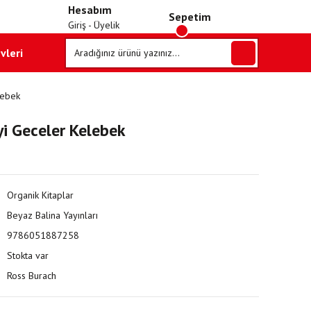
Hesabım
Sepetim
Giriş - Üyelik
vleri
lebek
yi Geceler Kelebek
Organik Kitaplar
Beyaz Balina Yayınları
9786051887258
Stokta var
Ross Burach