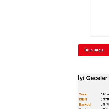
Ürün Bilgisi
İyi Geceler
Yazar
:
Ros
ISBN
:
978
Barkod
:
9-7