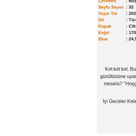
Çevimen
:
Büş
Sayfa Sayısı
:
32
Yayın Yılı
:
202
Dil
:
Tür
Kapak
:
Cilt
Kağıt
:
170
Ebat
:
24,
Kırt kırt kırt
gürültüsüne uyan
mesela? "Hoşça
İyi Geceler Kel