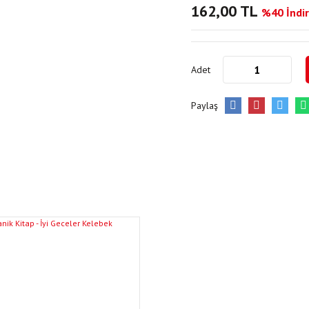
162,00 TL
%40 İndir
Adet
Paylaş