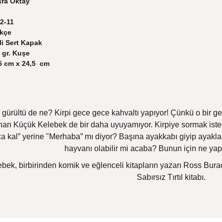
ra Oktay
2-11
kçe
li Sert Kapak
 gr. Kuşe
5 cm x 24,5 cm
. Bu gürültü de ne? Kirpi gece gece kahvaltı yapıyor! Çünkü o bi
an Küçük Kelebek de bir daha uyuyamıyor. Kirpiye sormak istediğ
 kal” yerine "Merhaba” mı diyor? Başına ayakkabı giyip ayakla
hayvanı olabilir mi acaba? Bunun için ne ya
ebek, birbirinden komik ve eğlenceli kitapların yazarı Ross Bur
Sabırsız Tırtıl kitabı.