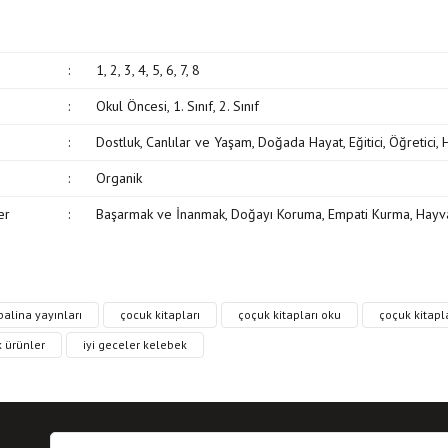
:
1, 2, 3, 4, 5, 6, 7, 8
:
Okul Öncesi, 1. Sınıf, 2. Sınıf
:
Dostluk, Canlılar ve Yaşam, Doğada Hayat, Eğitici, Öğretici
:
Organik
er
:
Başarmak ve İnanmak, Doğayı Koruma, Empati Kurma, Hayvan
, resim, kitap açıklamalarında ve diğer konularda yetersiz gördüğünüz noktaları öne
alina yayınları
çocuk kitapları
çoçuk kitapları oku
çoçuk kitapla
in teşekkür ederiz.
Bu kitaba ilk yorumu siz yapın!
 ürünler
iyi geceler kelebek
siz, bozuk veya görüntülenemiyor.
Yorum Yaz
 eksik bilgiler bulunuyor.
hatalar bulunuyor.