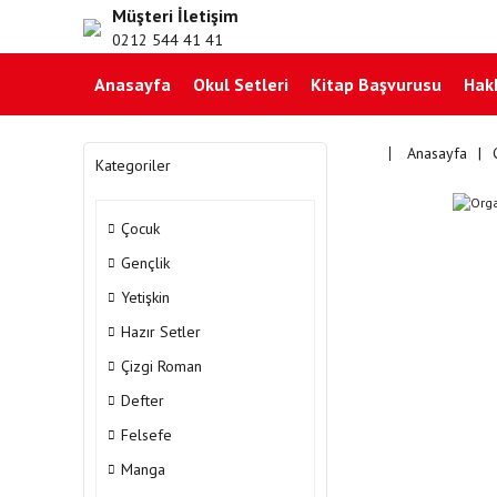
Müşteri İletişim
0212 544 41 41
Anasayfa
Okul Setleri
Kitap Başvurusu
Hak
Anasayfa
Kategoriler
Çocuk
Gençlik
Yetişkin
Hazır Setler
Çizgi Roman
Defter
Felsefe
Manga