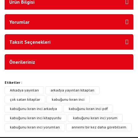
Ürün Bilgisi
Yorumlar
Taksit Seçenekleri
Önerileriniz
Etiketler :
Arkadya yayınları
arkadya yayınları kitapları
çok satan kitaplar
kabuğunu kıran inci
kabuğunu kıran inci arkadya
kabuğunu kıran inci pdf
kabuğunu kıran inci kitapyurdu
kabuğunu kıran inci yorum
kabuğunu kıran inci yorumları
annemi bir kez daha görebilsem