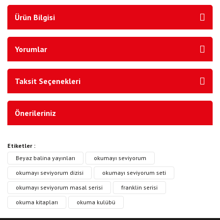
Ürün Bilgisi
Yorumlar
Taksit Seçenekleri
Önerileriniz
Etiketler :
Beyaz balina yayınları
okumayı seviyorum
okumayı seviyorum dizisi
okumayı seviyorum seti
okumayı seviyorum masal serisi
franklin serisi
okuma kitapları
okuma kulübü