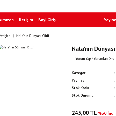
kımızda
İletişim
Bayi Giriş
Yayıne
Yetişkin
Nala’nın Dünyası Ciltli
Nala’nın Dünyası 
Yorum Yap / Yorumları Oku
Kategori
Yayınevi
Stok Kodu
Stok Durumu
245,00 TL
%30 İndir