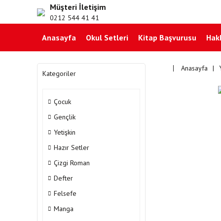
Müşteri İletişim
0212 544 41 41
Anasayfa
Okul Setleri
Kitap Başvurusu
Hak
Anasayfa
Kategoriler
Çocuk
Gençlik
Yetişkin
Hazır Setler
Çizgi Roman
Defter
Felsefe
Manga