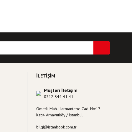
ri formunu kullanarak tarafımıza iletebilirsiniz.
İLETİŞİM
Müşteri İletişim
0212 544 41 41
Ömerli Mah. Harmantepe Cad. No:17
Kat:4 Arnavutköy / İstanbul
bilgi@istanbook.com.tr