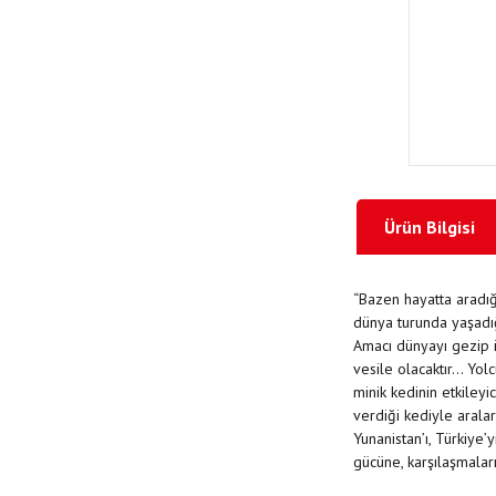
Ürün Bilgisi
“Bazen hayatta aradığı
dünya turunda yaşadığ
Amacı dünyayı gezip i
vesile olacaktır... Yo
minik kedinin etkileyi
verdiği kediyle aralar
Yunanistan’ı, Türkiye
gücüne, karşılaşmaların