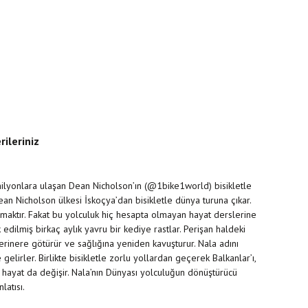
rileriniz
e milyonlara ulaşan Dean Nicholson’ın (@1bike1world) bisikletle
an Nicholson ülkesi İskoçya’dan bisikletle dünya turuna çıkar.
rmaktır. Fakat bu yolculuk hiç hesapta olmayan hayat derslerine
edilmiş birkaç aylık yavru bir kediye rastlar. Perişan haldeki
terinere götürür ve sağlığına yeniden kavuşturur. Nala adını
lirler. Birlikte bisikletle zorlu yollardan geçerek Balkanlar’ı,
k hayat da değişir. Nala’nın Dünyası yolculuğun dönüştürücü
latısı.