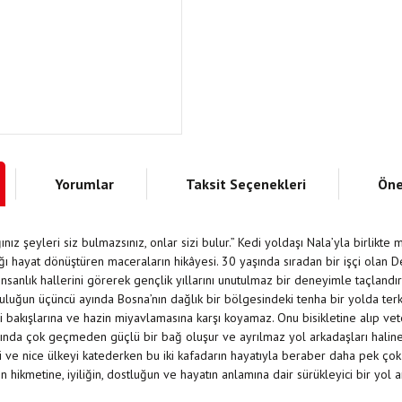
Yorumlar
Taksit Seçenekleri
Öne
nız şeyleri siz bulmazsınız, onlar sizi bulur.” Kedi yoldaşı Nala’yla birlikt
ı hayat dönüştüren maceraların hikâyesi. 30 yaşında sıradan bir işçi olan De
nsanlık hallerini görerek gençlik yıllarını unutulmaz bir deneyimle taçlandı
lculuğun üçüncü ayında Bosna’nın dağlık bir bölgesindeki tenha bir yolda terk 
ci bakışlarına ve hazin miyavlamasına karşı koyamaz. Onu bisikletine alıp ve
ında çok geçmeden güçlü bir bağ oluşur ve ayrılmaz yol arkadaşları haline ge
’yi ve nice ülkeyi katederken bu iki kafadarın hayatıyla beraber daha pek ço
 hikmetine, iyiliğin, dostluğun ve hayatın anlamına dair sürükleyici bir yol an