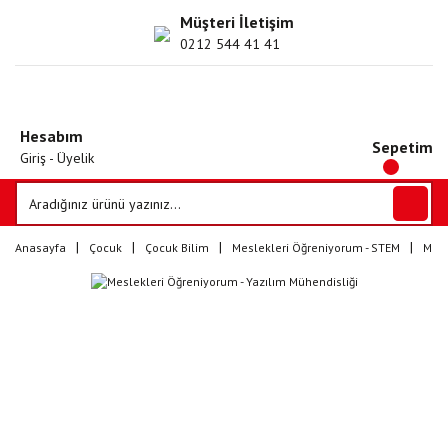
Müşteri İletişim
0212 544 41 41
Hesabım
Sepetim
Giriş - Üyelik
Anasayfa
Çocuk
Çocuk Bilim
Meslekleri Öğreniyorum - STEM
Mesl