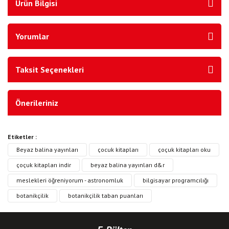
Ürün Bilgisi
Yorumlar
Taksit Seçenekleri
Önerileriniz
Etiketler :
Beyaz balina yayınları
çocuk kitapları
çoçuk kitapları oku
çoçuk kitapları indir
beyaz balina yayınları d&r
meslekleri öğreniyorum - astronomluk
bilgisayar programcılığı
botanikçilik
botanikçilik taban puanları