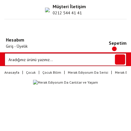
Müşteri İletişim
0212 544 41 41
Hesabım
Sepetim
Giriş - Üyelik
Anasayfa
Çocuk
Çocuk Bilim
Merak Ediyorum Da Serisi
Merak Edi