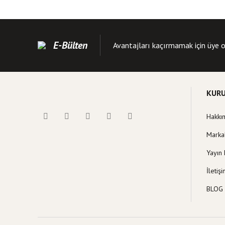
Bu kitabın fiyat bilgisi
Görüş ve önerileriniz iç
Kitap resmi kalite
E-Bülten
Avantajları kaçırmamak için üye o
Kitap açıklamasında
Kitap bilgilerinde 
Kitap fiyatı diğer s
KUR
Bu kitaba benzer far
Hakkı
Marka
Yayın 
İletiş
BLOG