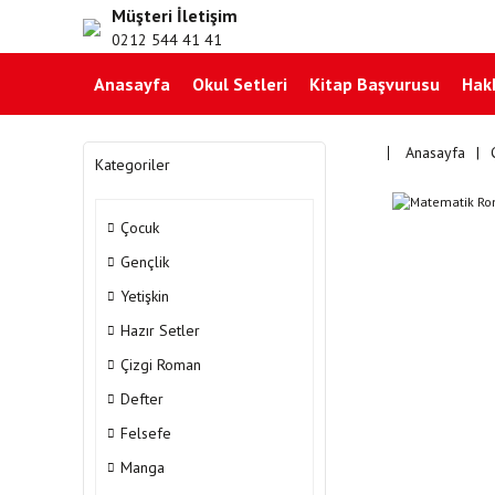
Müşteri İletişim
0212 544 41 41
Anasayfa
Okul Setleri
Kitap Başvurusu
Hak
Anasayfa
Kategoriler
Çocuk
Gençlik
Yetişkin
Hazır Setler
Çizgi Roman
Defter
Felsefe
Manga