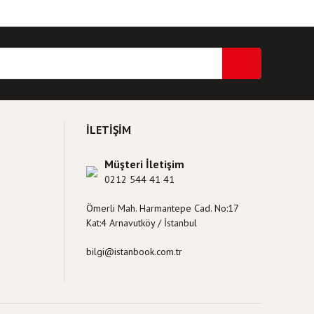
ri formunu kullanarak tarafımıza iletebilirsiniz.
İLETİŞİM
Müşteri İletişim
0212 544 41 41
Ömerli Mah. Harmantepe Cad. No:17
Kat:4 Arnavutköy / İstanbul
bilgi@istanbook.com.tr