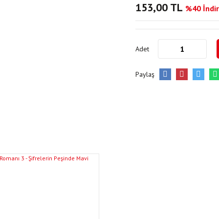
153,00 TL
%40 İndir
Adet
Paylaş