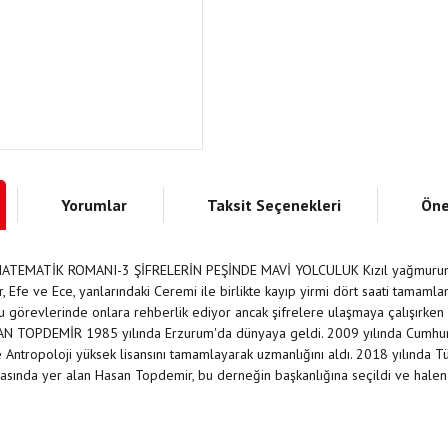
Yorumlar
Taksit Seçenekleri
Öne
: MATEMATİK ROMANI-3 ŞİFRELERİN PEŞİNDE MAVİ YOLCULUK Kızıl yağmurun y
, Efe ve Ece, yanlarındaki Ceremi ile birlikte kayıp yirmi dört saati tamamla
lu görevlerinde onlara rehberlik ediyor ancak şifrelere ulaşmaya çalışırken 
AN TOPDEMİR 1985 yılında Erzurum'da dünyaya geldi. 2009 yılında Cumhuriye
e Antropoloji yüksek lisansını tamamlayarak uzmanlığını aldı. 2018 yılında 
asında yer alan Hasan Topdemir, bu derneğin başkanlığına seçildi ve halen 