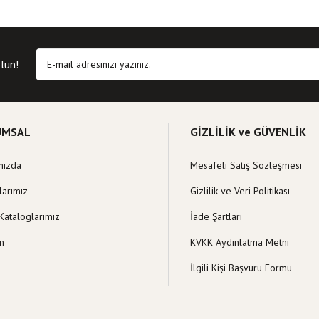
, resim, kitap açıklamalarında ve diğer konularda yetersiz gördüğünüz noktaları öne
in teşekkür ederiz.
Bu kitaba ilk yorumu siz yapın!
siz, bozuk veya görüntülenemiyor.
lun!
Yorum Yaz
 eksik bilgiler bulunuyor.
hatalar bulunuyor.
itelerden daha pahalı.
UMSAL
GİZLİLİK ve GÜVENLİK
klı alternatifler olmalı.
mızda
Mesafeli Satış Sözleşmesi
larımız
Gizlilik ve Veri Politikası
Kataloglarımız
İade Şartları
Gönder
im
KVKK Aydınlatma Metni
İlgili Kişi Başvuru Formu