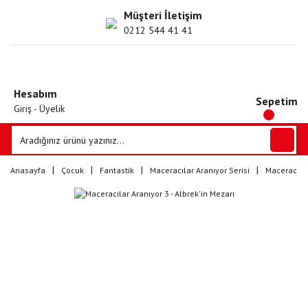
Müşteri İletişim
0212 544 41 41
Hesabım
Sepetim
Giriş - Üyelik
Anasayfa
Çocuk
Fantastik
Maceracılar Aranıyor Serisi
Maceracılar