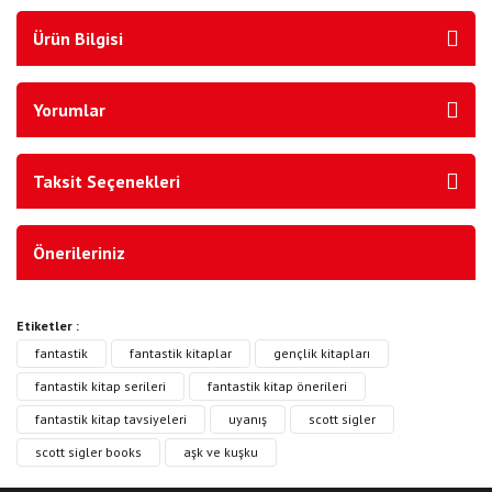
Ürün Bilgisi
Yorumlar
Taksit Seçenekleri
Önerileriniz
Etiketler :
fantastik
fantastik kitaplar
gençlik kitapları
fantastik kitap serileri
fantastik kitap önerileri
fantastik kitap tavsiyeleri
uyanış
scott sigler
scott sigler books
aşk ve kuşku