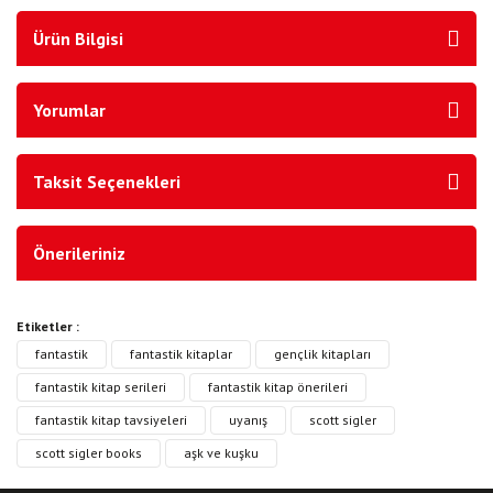
Ürün Bilgisi
Yorumlar
Taksit Seçenekleri
Önerileriniz
Etiketler :
fantastik
fantastik kitaplar
gençlik kitapları
fantastik kitap serileri
fantastik kitap önerileri
fantastik kitap tavsiyeleri
uyanış
scott sigler
scott sigler books
aşk ve kuşku