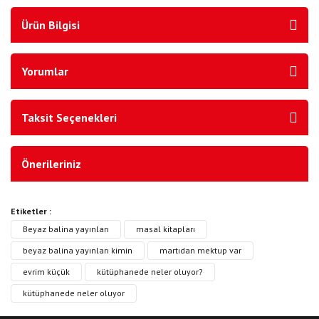
Ürün Bilgisi
Yorumlar
Taksit Seçenekleri
Önerileriniz
Etiketler :
Beyaz balina yayınları
masal kitapları
beyaz balina yayınları kimin
martıdan mektup var
evrim küçük
kütüphanede neler oluyor?
kütüphanede neler oluyor