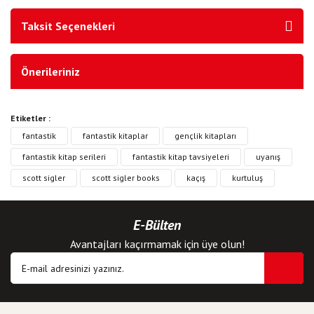
Taksit Seçenekleri
Önerileriniz
Etiketler :
fantastik
fantastik kitaplar
gençlik kitapları
fantastik kitap serileri
fantastik kitap tavsiyeleri
uyanış
scott sigler
scott sigler books
kaçış
kurtuluş
E-Bülten
Avantajları kaçırmamak için üye olun!