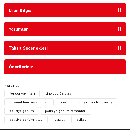
Ürün Bilgisi
Yorumlar
Taksit Seçenekleri
Önerileriniz
Etiketler :
Koridor yayınları
linwood Barclay
linwood barclay kitaplari
linwood barclay never look away
polisiye gerilim
polisiye gerilim romanları
polisiye gerilim kitap
ıssız ev
psikoz