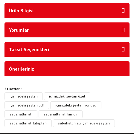
Ürün Bilgisi
Yorumlar
Taksit Seçenekleri
Önerileriniz
Etiketler :
içimizdeki şeytan
içimizdeki şeytan özet
içimizdeki şeytan pdf
içimizdeki şeytan konusu
sabahattin ali
sabahattin ali kimdir
sabahattin ali kitapları
sabahattin ali içimizdeki şeytan