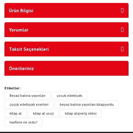
Ürün Bilgisi
Yorumlar
Taksit Seçenekleri
Önerileriniz
Etiketler :
Beyaz balina yayınları
çocuk edebiyatı
çoçuk edebiyatı eserleri
beyaz balina yayınları kitapyurdu
kitap al
kitap al ucuz
kitap alışveriş sitesi
harflere ne oldu?