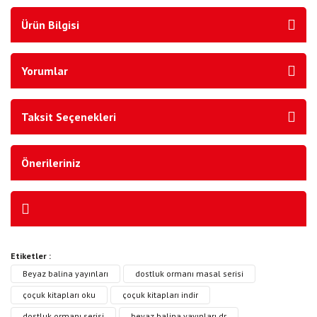
Ürün Bilgisi
Yorumlar
Taksit Seçenekleri
Önerileriniz
Etiketler :
Beyaz balina yayınları
dostluk ormanı masal serisi
çoçuk kitapları oku
çoçuk kitapları indir
dostluk ormanı serisi
beyaz balina yayınları dr