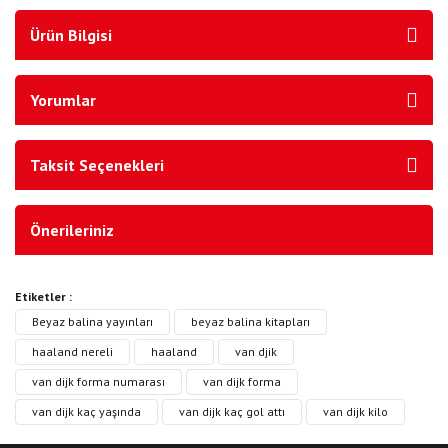
Ürün Bilgisi
Yorumlar
Taksit Seçenekleri
Önerileriniz
Etiketler :
Beyaz balina yayınları
beyaz balina kitapları
haaland nereli
haaland
van djik
van dijk forma numarası
van dijk forma
van dijk kaç yaşında
van dijk kaç gol attı
van dijk kilo