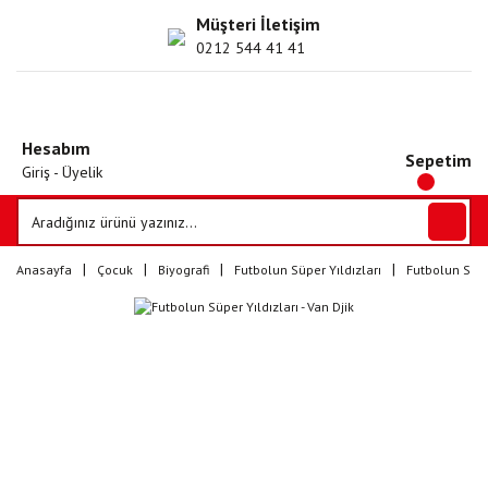
Müşteri İletişim
0212 544 41 41
Hesabım
Sepetim
Giriş - Üyelik
Anasayfa
Çocuk
Biyografi
Futbolun Süper Yıldızları
Futbolun Süper