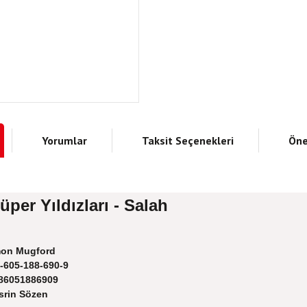
Yorumlar
Taksit Seçenekleri
Öne
per Yıldızları - Salah
on Mugford
-605-188-690-9
86051886909
rin Sözen