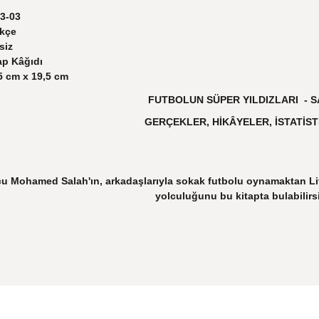
3-03
kçe
siz
ap Kâğıdı
5 cm x 19,5 cm
FUTBOLUN SÜPER YILDIZLARI - 
GERÇEKLER, HİKÂYELER, İSTATİST
lcu Mohamed Salah'ın, arkadaşlarıyla sokak futbolu oynamaktan Li
yolculuğunu bu kitapta bulabilirsi