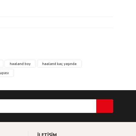
ri formunu kullanarak tarafımıza iletebilirsiniz.
haaland boy
haaland kaç yaşında
upası
İLETİŞİM