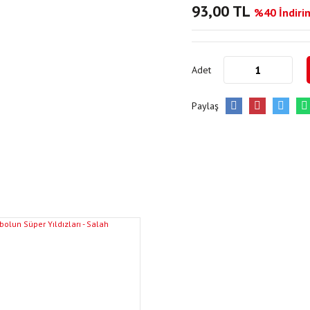
93,00 TL
%40 İndirim
Adet
Paylaş