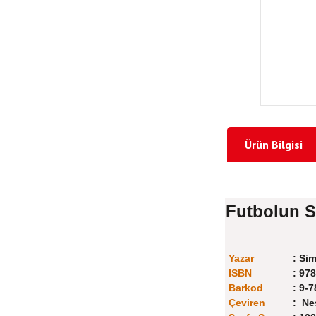
Ürün Bilgisi
Futbolun Sü
Yazar
:
Sim
ISBN
:
978
Barkod
:
9-7
Çeviren
:
Nes