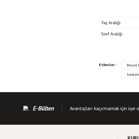
Yaş Aralığı
Sınıf Aralığı
Bu kitabın fiyat bilgisi
Etiketler :
Beyaz b
Görüş ve önerileriniz iç
haalan
Kitap resmi kalite
Kitap açıklamasında
Kitap bilgilerinde 
E-Bülten
Avantajları kaçırmamak için üye o
Kitap fiyatı diğer s
Bu kitaba benzer far
KUR