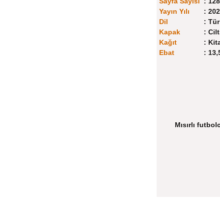
Sayfa Sayısı
:
128
Yayın Yılı
:
202
Dil
:
Tür
Kapak
:
Cilt
Kağıt
:
Kit
Ebat
:
13,
Mısırlı futbo