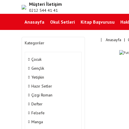
Müşteri İletişim
0212 544 41 41
Anasayfa
Okul Setleri
Kitap Başvurusu
Hak
Anasayfa
Kategoriler
Çocuk
Gençlik
Yetişkin
Hazır Setler
Çizgi Roman
Defter
Felsefe
Manga