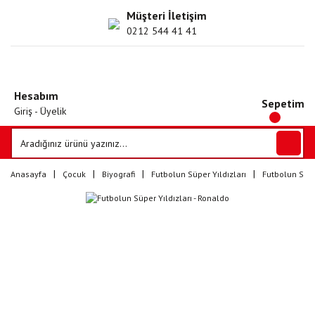
Müşteri İletişim
0212 544 41 41
Hesabım
Sepetim
Giriş - Üyelik
Anasayfa
Çocuk
Biyografi
Futbolun Süper Yıldızları
Futbolun Süpe