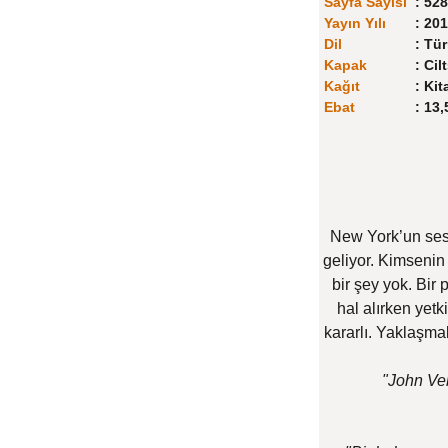
Sayfa Sayısı
:
528
Yayın Yılı
:
201
Dil
:
Tür
Kapak
:
Cilt
Kağıt
:
Kit
Ebat
:
13,
New York’un sess
geliyor. Kimsenin
bir şey yok. Bir
hal alırken yetk
kararlı. Yaklaşma
"John Ver