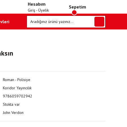
Hesabım
Sepetim
Giriş - Üyelik
vleri
aksın
Roman - Polisiye
Koridor Yayıncılık
9786059702942
Stokta var
John Verdon