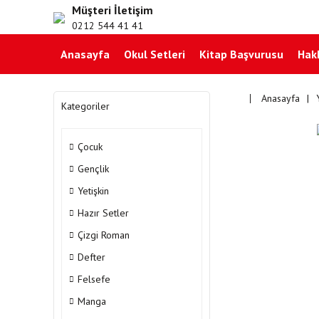
Müşteri İletişim
0212 544 41 41
Anasayfa
Okul Setleri
Kitap Başvurusu
Hak
Anasayfa
Kategoriler
Çocuk
Gençlik
Yetişkin
Hazır Setler
Çizgi Roman
Defter
Felsefe
Manga