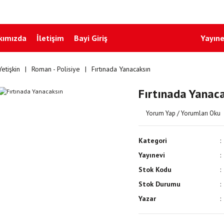
kımızda
İletişim
Bayi Giriş
Yayıne
Yetişkin
Roman - Polisiye
Fırtınada Yanacaksın
Fırtınada Yanac
Yorum Yap / Yorumları Oku
Kategori
Yayınevi
Stok Kodu
Stok Durumu
Yazar