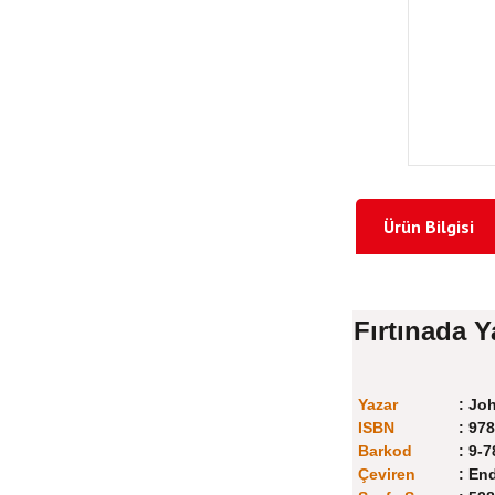
Ürün Bilgisi
Fırtınada 
Yazar
:
Joh
ISBN
:
978
Barkod
:
9-7
Çeviren
:
End