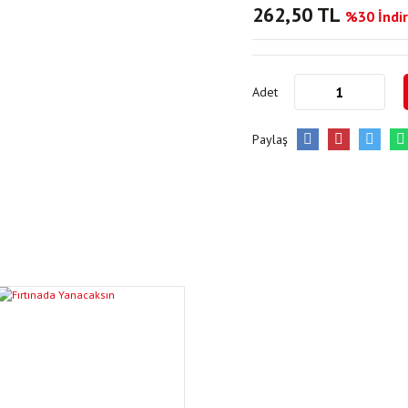
262,50 TL
%30 İndir
Adet
Paylaş