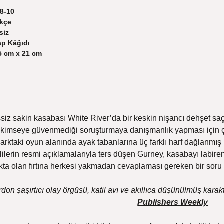
8-10
kçe
siz
ap Kâğıdı
5 cm x 21 cm
iz sakin kasabası White River’da bir keskin nişancı dehşet saçı
 kimseye güvenmediği soruşturmaya danışmanlık yapması için çağ
 parktaki oyun alanında ayak tabanlarına üç farklı harf dağlanmış
ililerin resmi açıklamalarıyla ters düşen Gurney, kasabayı labire
kta olan fırtına herkesi yakmadan cevaplaması gereken bir soru
don şaşırtıcı olay örgüsü, katil avı ve akıllıca düşünülmüş karak
Publishers Weekly