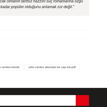
lacak olmanın tarifsiz hazzını suç romanlarına özgü
u kadar popüler olduğunu anlamak zor değil.”
ri formunu kullanarak tarafımıza iletebilirsiniz.
n verdon kimdir
john verdon aklından bir sayı tut pdf