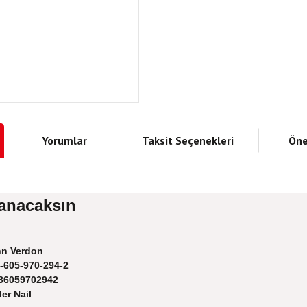
Yorumlar
Taksit Seçenekleri
Öne
Yanacaksın
n Verdon
-605-970-294-2
86059702942
er Nail