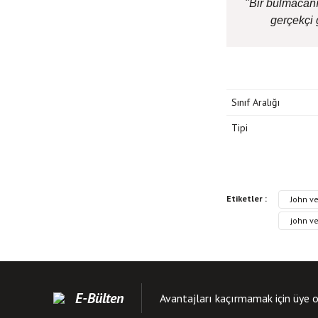
"Bir bulmacanın
gerçekçi 
Sınıf Aralığı
Tipi
Bu kitabın fiyat bilgisi
Etiketler :
John v
Görüş ve önerileriniz iç
john ve
Kitap resmi kalite
Kitap açıklamasında
Kitap bilgilerinde 
E-Bülten
Avantajları kaçırmamak için üye o
Kitap fiyatı diğer s