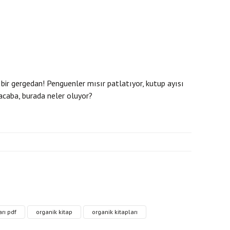
bir gergedan! Penguenler mısır patlatıyor, kutup ayısı
 acaba, burada neler oluyor?
ri formunu kullanarak tarafımıza iletebilirsiniz.
rı pdf
organik kitap
organik kitapları