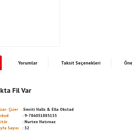
Yorumlar
Taksit Seçenekleri
Öne
ta Fil Var
zar- Çizer
:
Smriti Halls & Ella Okstad
rkod
:
9-786051885155
itör
:
Nurten Hatırnaz
yfa Sayısı
:
32