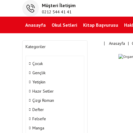
Müşteri İletişim
0212 544 41 41
Anasayfa
Okul Setleri
Kitap Başvurusu
Hak
Anasayfa
Kategoriler
Çocuk
Gençlik
Yetişkin
Hazır Setler
Çizgi Roman
Defter
Felsefe
Manga