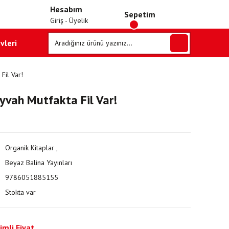
Hesabım
Sepetim
Giriş - Üyelik
vleri
Fil Var!
Eyvah Mutfakta Fil Var!
Organik Kitaplar
,
Beyaz Balina Yayınları
9786051885155
Stokta var
imli Fiyat