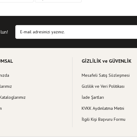
siz, bozuk veya görüntülenemiyor.
Yorum Yaz
 eksik bilgiler bulunuyor.
hatalar bulunuyor.
lun!
itelerden daha pahalı.
klı alternatifler olmalı.
UMSAL
GİZLİLİK ve GÜVENLİK
mızda
Mesafeli Satış Sözleşmesi
Gönder
larımız
Gizlilik ve Veri Politikası
Kataloglarımız
İade Şartları
im
KVKK Aydınlatma Metni
İlgili Kişi Başvuru Formu