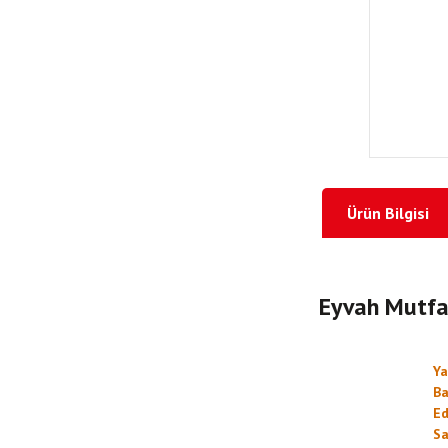
Ürün Bilgisi
Eyvah Mutfak
Ya
Ba
Ed
Sa