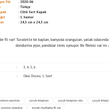
ın Yılı
:
2020-06
l
:
Türkçe
pak
:
Ciltli Sert Kapak
ğıt
:
1. hamur
at
:
24,5 cm x 24,5 cm
r fil var! Tuvalette bir kaplan, banyoda orangutan, yatak odasında 
dondurma yiyor, pandalar tenis oynuyor. Bir fikriniz var mı
:
3, 4, 5, 6
:
Okul Öncesi, 1. Sınıf
, resim, kitap açıklamalarında ve diğer konularda yetersiz gördüğünüz noktaları öne
alina yayınları
çocuk kitapları
çoçuk kitapları oku
çoçuk kitapla
in teşekkür ederiz.
Bu kitaba ilk yorumu siz yapın!
 ürünler istanbul
eyvah mutfakta fil var