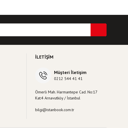
İLETİŞİM
Müşteri İletişim
0212 544 41 41
Ömerli Mah. Harmantepe Cad. No:17
Kat:4 Arnavutköy / İstanbul
bilgi@istanbook.com.tr