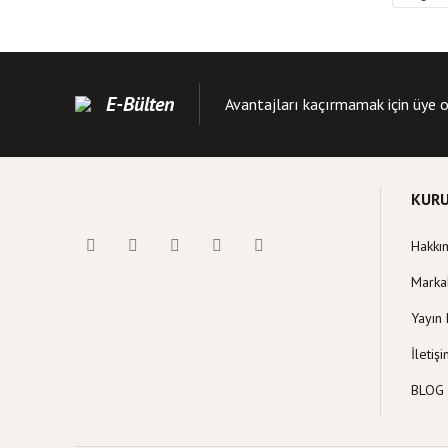
Kitap resmi kalite
Kitap açıklamasında
Kitap bilgilerinde 
E-Bülten
Avantajları kaçırmamak için üye o
Kitap fiyatı diğer s
Bu kitaba benzer far
KUR
Hakkı
Marka
Yayın 
İletiş
BLOG