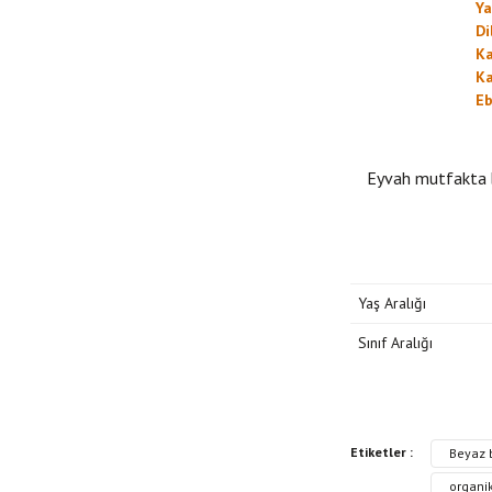
Yay
Di
Ka
Ka
Eb
Eyvah mutfakta bi
Yaş Aralığı
Sınıf Aralığı
Bu kitabın fiyat bilgisi
Etiketler :
Beyaz b
Görüş ve önerileriniz iç
organik