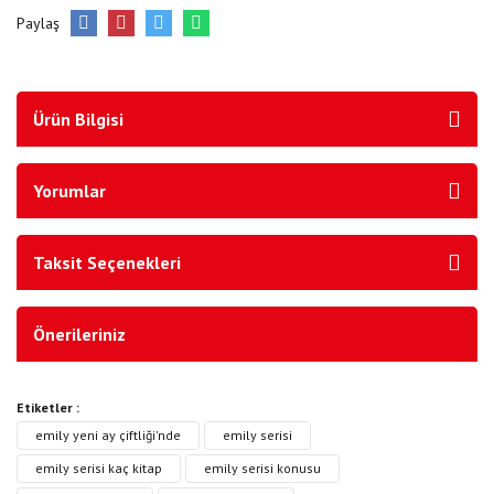
Paylaş
Ürün Bilgisi
Yorumlar
Taksit Seçenekleri
Önerileriniz
Etiketler :
emily yeni ay çiftliği'nde
emily serisi
emily serisi kaç kitap
emily serisi konusu