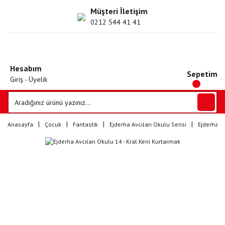
Müşteri İletişim
0212 544 41 41
Hesabım
Sepetim
Giriş - Üyelik
Anasayfa
Çocuk
Fantastik
Ejderha Avcıları Okulu Serisi
Ejderha Av