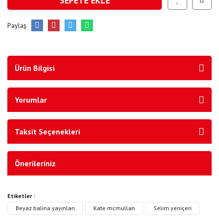
SEPETE EKLE
Paylaş
Ürün Bilgisi
Yorumlar
Taksit Seçenekleri
Önerileriniz
Etiketler :
Beyaz balina yayınları
Kate mcmullan
Selim yeniçeri