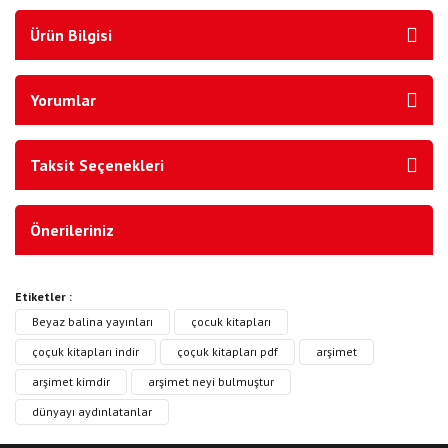
Ürün Bilgisi
Yorumlar
Taksit Seçenekleri
Önerileriniz
Etiketler :
Beyaz balina yayınları
çocuk kitapları
çoçuk kitapları indir
çoçuk kitapları pdf
arşimet
arşimet kimdir
arşimet neyi bulmuştur
dünyayı aydınlatanlar