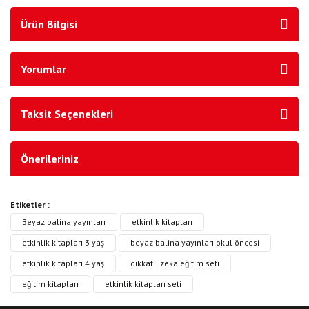
Ürün Bilgisi
Yorumlar
Taksit Seçenekleri
Önerileriniz
Etiketler :
Beyaz balina yayınları
etkinlik kitapları
etkinlik kitapları 3 yaş
beyaz balina yayınları okul öncesi
etkinlik kitapları 4 yaş
dikkatli zeka eğitim seti
eğitim kitapları
etkinlik kitapları seti