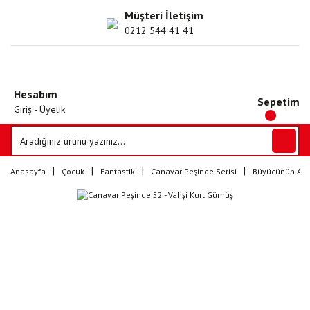
Müşteri İletişim
0212 544 41 41
Hesabım
Sepetim
Giriş - Üyelik
Anasayfa
Çocuk
Fantastik
Canavar Peşinde Serisi
Büyücünün Asas