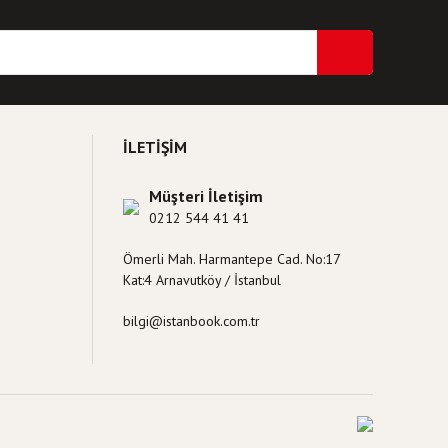
İLETİŞİM
Müşteri İletişim
0212 544 41 41
Ömerli Mah. Harmantepe Cad. No:17
Kat:4 Arnavutköy / İstanbul
bilgi@istanbook.com.tr