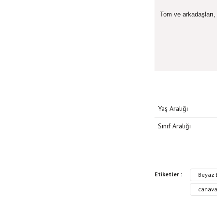
Tom ve arkadaşları, 
Yaş Aralığı
Sınıf Aralığı
Bu kitabın fiyat bilgisi
Etiketler :
Beyaz b
Görüş ve önerileriniz iç
canava
Kitap resmi kalite