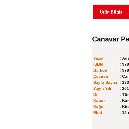
Ürün Bilgisi
Canavar Pe
Yazar
:
Ada
ISBN
:
978
Barkod
:
978
Çeviren
:
Can
Sayfa Sayısı
:
133
Yayın Yılı
:
201
Dil
:
Tür
Kapak
:
Kar
Kağıt
:
Kit
Ebat
:
12 