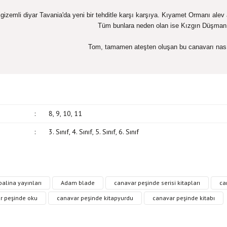
gizemli diyar Tavania'da yeni bir tehditle karşı karşıya. Kıyamet Ormanı alev
Tüm bunlara neden olan ise Kızgın Düşman
Tom, tamamen ateşten oluşan bu canavarı nas
:
8, 9, 10, 11
:
3. Sınıf, 4. Sınıf, 5. Sınıf, 6. Sınıf
, resim, kitap açıklamalarında ve diğer konularda yetersiz gördüğünüz noktaları öne
alina yayınları
Adam blade
canavar peşinde serisi kitapları
ca
in teşekkür ederiz.
Bu kitaba ilk yorumu siz yapın!
r peşinde oku
canavar peşinde kitapyurdu
canavar peşinde kitabı
siz, bozuk veya görüntülenemiyor.