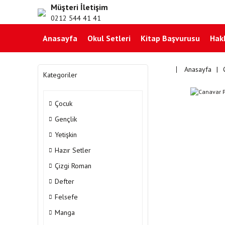
Müşteri İletişim
0212 544 41 41
Anasayfa
Okul Setleri
Kitap Başvurusu
Hak
Anasayfa
Kategoriler
Çocuk
Gençlik
Yetişkin
Hazır Setler
Çizgi Roman
Defter
Felsefe
Manga