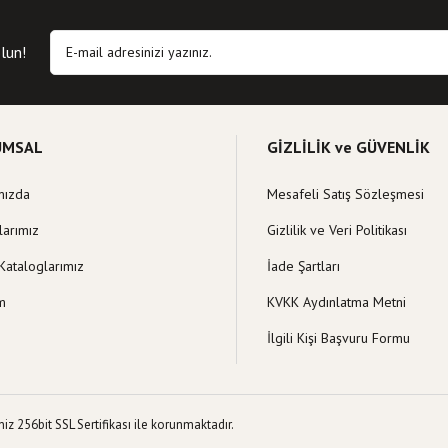
Yorum Yaz
 eksik bilgiler bulunuyor.
hatalar bulunuyor.
lun!
itelerden daha pahalı.
klı alternatifler olmalı.
UMSAL
GİZLİLİK ve GÜVENLİK
mızda
Mesafeli Satış Sözleşmesi
Gönder
larımız
Gizlilik ve Veri Politikası
Kataloglarımız
İade Şartları
im
KVKK Aydınlatma Metni
İlgili Kişi Başvuru Formu
z 256bit SSL Sertifikası ile korunmaktadır.