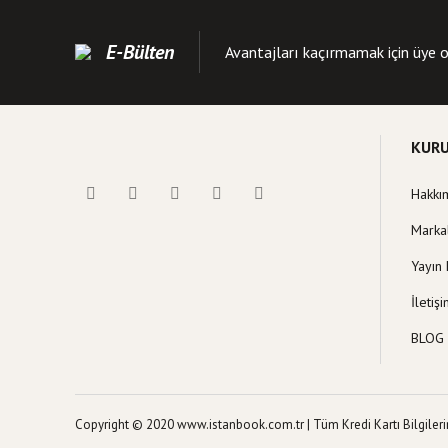
Kitap açıklamasında
Kitap bilgilerinde 
E-Bülten
Avantajları kaçırmamak için üye o
Kitap fiyatı diğer s
Bu kitaba benzer far
KUR
Hakkı
Marka
Yayın 
İletiş
BLOG
Copyright © 2020 www.istanbook.com.tr | Tüm Kredi Kartı Bilgilerini