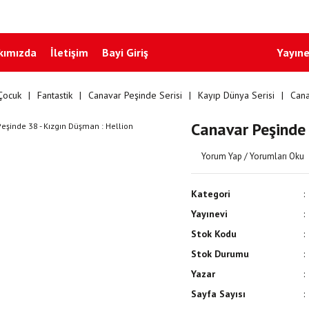
kımızda
İletişim
Bayi Giriş
Yayıne
Çocuk
Fantastik
Canavar Peşinde Serisi
Kayıp Dünya Serisi
Cana
Canavar Peşinde 
Yorum Yap / Yorumları Oku
Kategori
Yayınevi
Stok Kodu
Stok Durumu
Yazar
Sayfa Sayısı