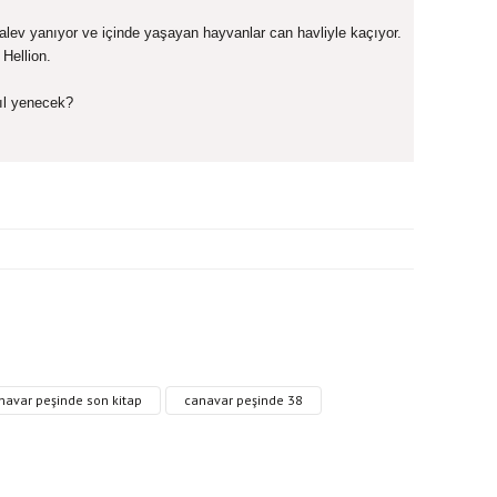
 alev yanıyor ve içinde yaşayan hayvanlar can havliyle kaçıyor.
 Hellion.
ıl yenecek?
ri formunu kullanarak tarafımıza iletebilirsiniz.
navar peşinde son kitap
canavar peşinde 38