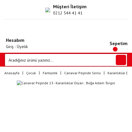
Müşteri İletişim
0212 544 41 41
Hesabım
Sepetim
Giriş - Üyelik
Anasayfa
Çocuk
Fantastik
Canavar Peşinde Serisi
Karanlıklar Diya