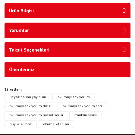
Ürün Bilgisi
Yorumlar
Taksit Seçenekleri
Önerileriniz
Etiketler :
Beyaz balina yayınları
okumayı seviyorum
okumayı seviyorum dizisi
okumayı seviyorum seti
okumayı seviyorum masal serisi
franklin serisi
büyük sürpriz
okuma kitapları