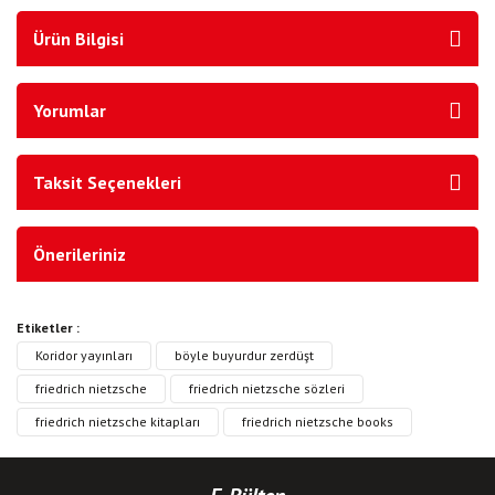
Ürün Bilgisi
Yorumlar
Taksit Seçenekleri
Önerileriniz
Etiketler :
Koridor yayınları
böyle buyurdur zerdüşt
friedrich nietzsche
friedrich nietzsche sözleri
friedrich nietzsche kitapları
friedrich nietzsche books