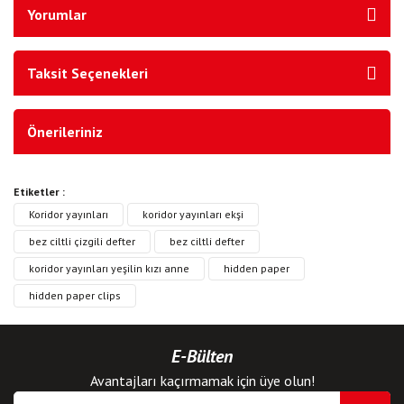
Yorumlar
Taksit Seçenekleri
Önerileriniz
Etiketler :
Koridor yayınları
koridor yayınları ekşi
bez ciltli çizgili defter
bez ciltli defter
koridor yayınları yeşilin kızı anne
hidden paper
hidden paper clips
E-Bülten
Avantajları kaçırmamak için üye olun!